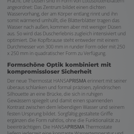
Pracht. Die Düsen sind in Form von Lotusblütenblättern
angeordnet: Das Zentrum bildet einen dichten
Wasservorhang, der am Körper entlang rinnt und ihn
somit wärmend umhüllt, die Blätterblätter tragen das
Wasser nach außen, kommen aber mit weniger Düsen
aus. So wird das Duscherlebnis zugleich intensiviert und
optimiert. Die Kopfbrause steht entweder mit einem
Durchmesser von 300 mm in runder Form oder mit 250
x 250 mm in quadratischer Form zu Verfügung.
Formschöne Optik kombiniert mit
kompromissloser Sicherheit
Der neue Thermostat HANSA
PRISMA
erinnert mit seiner
überaus schlanken und formal präzisen, zylindrischen
Silhouette an eine Brücke, die sich in ruhigen
Gewässern spiegelt und damit einen spannenden
Kontrast zwischen dem lebendigen Wasser und seinem
festen Ursprung bildet. Sorgfältig gestaltete Griffe
ergänzen die Form nahtlos, ohne die Funktionalität zu
beeinträchtigen. Die HANSA
PRISMA
Thermostate
liefern jederzeit eine konstante Wassertemperatur und