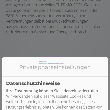
verfügen über ein spezielles THERMO COOL Gehäuse,
das angenehm temperiert bleibt. Zusammen mit der
38°C Sicherheitssperre sind Verbrühungen oder
Verbrennungen selbst bei Druckschwankungen
ausgeschlossen. Zudem sind sie besonders effizient und
reduzieren den Wasser- und Energieverbrauch.
Privatsphäre­einstellungen
Datenschutzhinweise
Ihre Zustimmung können Sie jederzeit widerrufen.
Wir verwenden auf dieser Webseite Cookies und
weitere Technologien, um Ihnen ein bestmögliches
Nutzungserlebnis zu bieten. Sie können das Setzen von