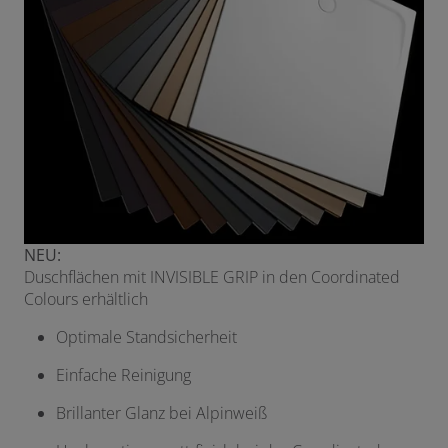
NEU:
Duschflächen mit INVISIBLE GRIP in den Coordinated
Colours erhältlich
Optimale Standsicherheit
Einfache Reinigung
Brillanter Glanz bei Alpinweiß