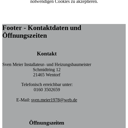
notwendigen Cookies zu akzeptieren.
Footer - Kontaktdaten und
Öffnungszeiten
Kontakt
Sven Meier Installateur- und Heizungsbaumeister
Schmidtring 12
21465 Wentorf
Telefonisch erreichbar unter:
0160 3502659
E-Mail:
sven.meier1978@web.de
Öffnungszeiten